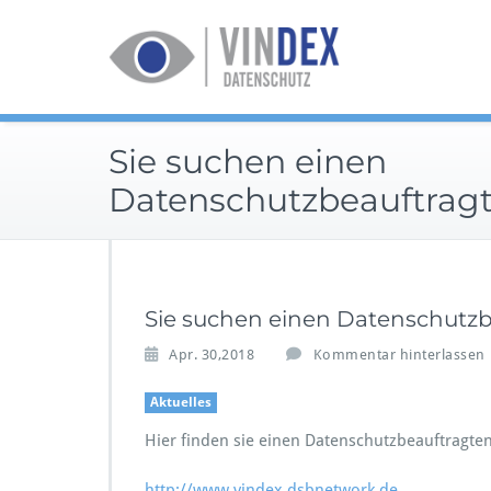
Zum
Inhalt
springen
Sie suchen einen
Datenschutzbeauftrag
Sie suchen einen Datenschutz
Apr. 30,2018
Kommentar hinterlassen
Aktuelles
Hier finden sie einen Datenschutzbeauftragten
http://www.vindex.dsbnetwork.de